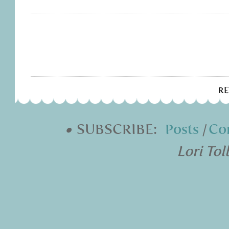
R
•
SUBSCRIBE:
Posts
|
Co
Lori Tol