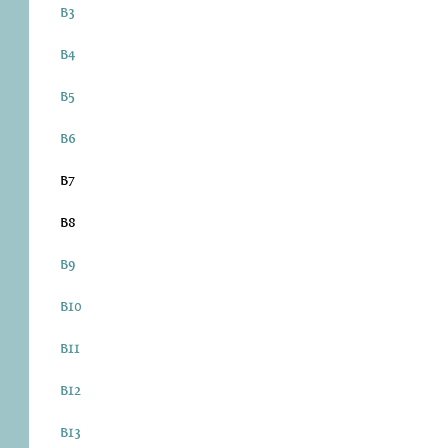
B3
B4
B5
B6
B7
B8
B9
B10
B11
B12
B13